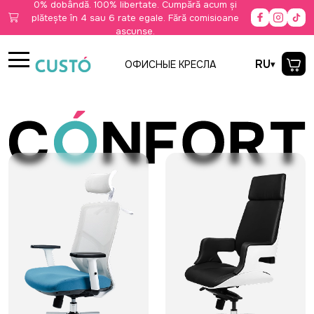
0% dobândă. 100% libertate. Cumpără acum și
plătește în 4 sau 6 rate egale. Fără comisioane
ascunse.
RU
ОФИСНЫЕ КРЕСЛА