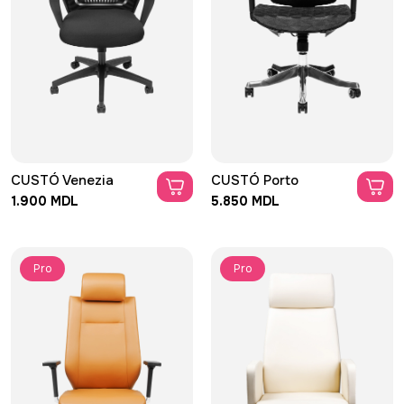
CUSTÓ Sevilla предоставляет полный
контроль над комфортом с регулируемой
поясничной поддержкой, 2D
подголовником и регулируемыми
подлокотниками. Дышащая спинка и
оптимизированное сиденье
обеспечивают поддержку, а вращающаяся
база с тихими колесами гарантирует
CUSTÓ Venezia
CUSTÓ Porto
долговечность и сдержанную
1.900 MDL
5.850 MDL
элегантность.
Pro
Pro
Cumpără
3.550 MDL