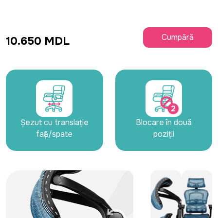
Cumpără
10.650 MDL
Șezut cu translație
Blocare în două
față/spate
poziții