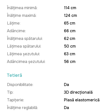
Înălțimea minimă:
114 cm
Înălțime maximă:
124 cm
Lățime:
65 cm
Adâncime:
66 cm
Înălțimea spătarului:
62 cm
Lățimea spătarului:
50 cm
Lățimea șezutului:
63 cm
Adâncimea șezutului:
56 cm
Tetieră
Disponibilitate:
Da
Tip:
3D direcțională
Tapițerie:
Plasă elastomerică
Înălțime reglabilă:
Da