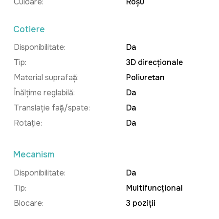
Culoare:
Roșu
Cotiere
Disponibilitate:
Da
Tip:
3D direcționale
Material suprafață:
Poliuretan
Înălțime reglabilă:
Da
Translație față/spate:
Da
Rotație:
Da
Mecanism
Disponibilitate:
Da
Tip:
Multifuncțional
Blocare:
3 poziții