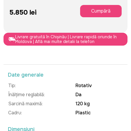
Cumpără
5.850 lei
Livrare gratuită în Chișinău | Livrare rapidă oriunde în
Moldova | Află mai multe detalii la telefon
Date generale
Tip:
Rotativ
Înălțime reglabilă:
Da
Sarcină maximă:
120 kg
Cadru:
Plastic
Dimensiuni