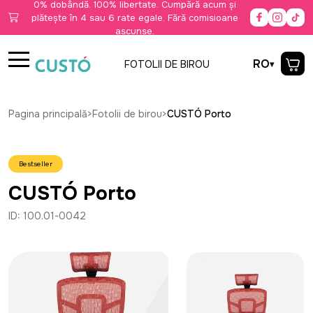
0% dobândă. 100% libertate. Cumpără acum și
plătește în 4 sau 6 rate egale. Fără comisioane
ascunse.
RO
FOTOLII DE BIROU
Pagina principală
>
Fotolii de birou
>
CUSTÓ Porto
Bestseller
CUSTÓ Porto
ID: 100.01-0042