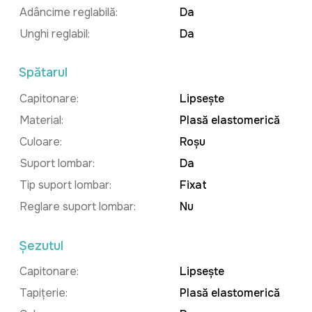
Adâncime reglabilă:
Da
Unghi reglabil:
Da
Spătarul
Capitonare:
Lipsește
Material:
Plasă elastomerică
Culoare:
Roșu
Suport lombar:
Da
Tip suport lombar:
Fixat
Reglare suport lombar:
Nu
Șezutul
Capitonare:
Lipsește
Tapițerie:
Plasă elastomerică