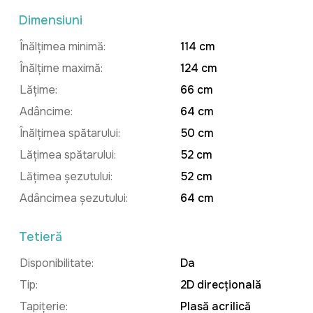
Dimensiuni
Înălțimea minimă:
114 cm
Înălțime maximă:
124 cm
Lățime:
66 cm
Adâncime:
64 cm
Înălțimea spătarului:
50 cm
Lățimea spătarului:
52 cm
Lățimea șezutului:
52 cm
Adâncimea șezutului:
64 cm
Tetieră
Disponibilitate:
Da
Tip:
2D direcțională
Tapițerie:
Plasă acrilică