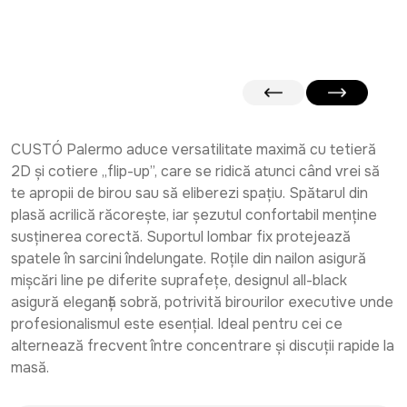
CUSTÓ Palermo aduce versatilitate maximă cu tetieră
2D și cotiere „flip-up”, care se ridică atunci când vrei să
te apropii de birou sau să eliberezi spațiu. Spătarul din
plasă acrilică răcorește, iar șezutul confortabil menține
susținerea corectă. Suportul lombar fix protejează
spatele în sarcini îndelungate. Roțile din nailon asigură
mișcări line pe diferite suprafețe, designul all-black
asigură eleganță sobră, potrivită birourilor executive unde
profesionalismul este esențial. Ideal pentru cei ce
alternează frecvent între concentrare și discuții rapide la
masă.