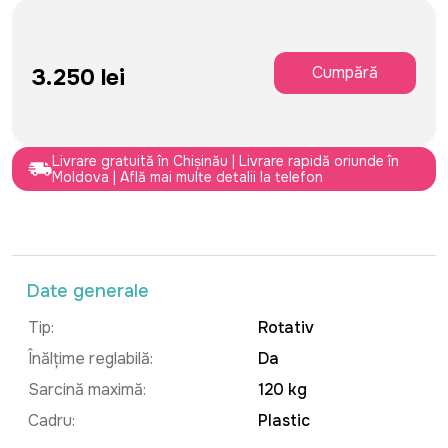
Cumpără
3.250 lei
Livrare gratuită în Chișinău | Livrare rapidă oriunde în
Moldova | Află mai multe detalii la telefon
Date generale
Tip:
Rotativ
Înălțime reglabilă:
Da
Sarcină maximă:
120 kg
Cadru:
Plastic