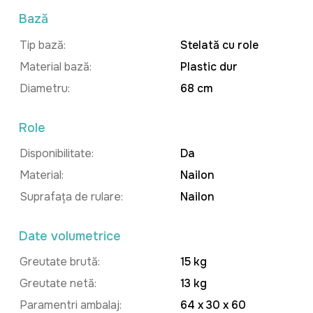
Bază
Tip bază:
Stelată cu role
Material bază:
Plastic dur
Diametru:
68 cm
Role
Disponibilitate:
Da
Material:
Nailon
Suprafața de rulare:
Nailon
Date volumetrice
Greutate brută:
15 kg
Greutate netă:
13 kg
Paramentri ambalaj:
64 x 30 x 60