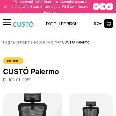
0% dobândă. 100% libertate. Cumpără acum și
plătește în 4 sau 6 rate egale. Fără comisioane
ascunse.
RO
FOTOLII DE BIROU
Pagina principală
>
Fotolii de birou
>
CUSTÓ Palermo
Bestseller
CUSTÓ Palermo
ID: 100.01-0059